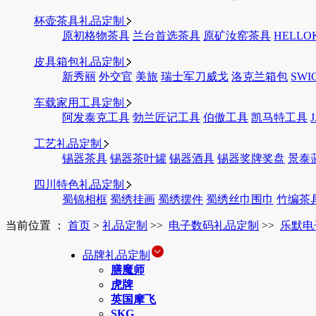
杯壶茶具礼品定制
原初格物茶具
兰台首选茶具
原矿汝窑茶具
HELLO
皮具箱包礼品定制
新秀丽
外交官
美旅
瑞士军刀威戈
洛克兰箱包
SWI
车载家用工具定制
阿发泰克工具
勃兰匠记工具
伯傲工具
凯马特工具
工艺礼品定制
锡器茶具
锡器茶叶罐
锡器酒具
锡器奖牌奖盘
景泰
四川特色礼品定制
蜀锦相框
蜀绣挂画
蜀绣摆件
蜀绣丝巾围巾
竹编茶
当前位置 ：
首页
>
礼品定制
>>
电子数码礼品定制
>>
乐默电
品牌礼品定制
膳魔师
虎牌
英国摩飞
SKG