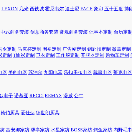
轩
LEXON
几光
西铁城
霍尼韦尔
迪士尼
FACE
象印
五十五度
博
中式商务套装
创意商务套装
常规商务套装
记事本定制
台历定
告伞定制
马克杯定制
围裙定制
广告帽定制
钥匙扣定制
徽章定制
衫定制
T恤衫定制
卫衣定制
工作服定制
开瓶器定制
购物车定制
电器
美的电器
苏泊尔
九阳电器
乐扣乐扣电器
戴森电器
莱克电器
默电子
诺基亚
RECCI
REMAX
漫威
公牛
德铂厨具
爱仕达
德世朗厨具
家纺
富安娜家纺
馨亭家纺
水星家纺
BOSS家纺
鳄鱼家纺
内野毛