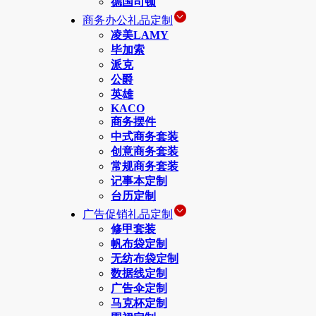
德国司顿
商务办公礼品定制
凌美LAMY
毕加索
派克
公爵
英雄
KACO
商务摆件
中式商务套装
创意商务套装
常规商务套装
记事本定制
台历定制
广告促销礼品定制
修甲套装
帆布袋定制
无纺布袋定制
数据线定制
广告伞定制
马克杯定制