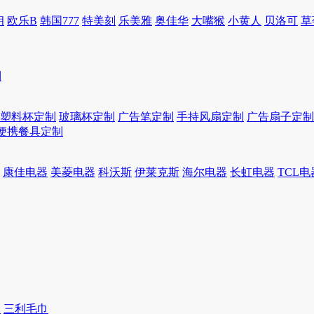
朗
欧乐B
韩国777
特美刻
乐美雅
奥佳华
大嘴猴
小黄人
贝洛可
草
制
塑料杯定制
玻璃杯定制
广告笔定制
手持风扇定制
广告扇子定制
便携餐具定制
康佳电器
美菱电器
科沃斯
伊莱克斯
海尔电器
长虹电器
TCL电
巾
三利毛巾