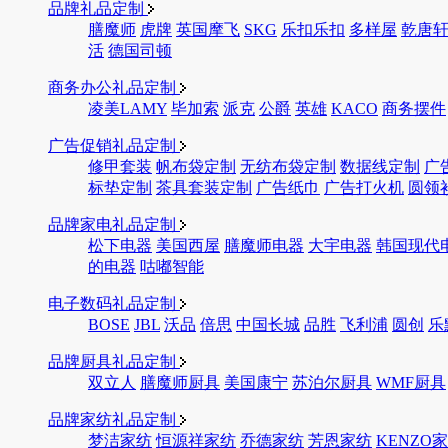
品牌礼品定制
膳魔师
虎牌
英国摩飞
SKG
乐扣乐扣
多样屋
乾唐
活
德国司顿
商务办公礼品定制
凌美LAMY
毕加索
派克
公爵
英雄
KACO
商务摆件
广告促销礼品定制
修甲套装
帆布袋定制
无纺布袋定制
数据线定制
广
标垫定制
茶具套装定制
广告纸巾
广告打火机
圆领
品牌家电礼品定制
松下电器
美国西屋
膳魔师电器
大宇电器
韩国现代
的电器
咕嘟智能
电子数码礼品定制
BOSE
JBL
沃品
倍思
中国长城
品胜
飞利浦
圆创
乐
品牌厨具礼品定制
双立人
膳魔师厨具
美国康宁
苏泊尔厨具
WMF厨具
品牌家纺礼品定制
梦洁家纺
恒源祥家纺
乔德家纺
芳恩家纺
KENZO