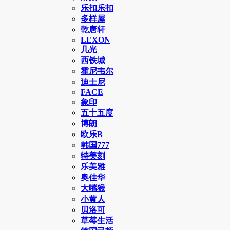
乐扣乐扣
多样屋
乾唐轩
LEXON
几光
西铁城
霍尼韦尔
迪士尼
FACE
象印
五十五度
博朗
欧乐B
韩国777
特美刻
乐美雅
奥佳华
大嘴猴
小黄人
贝洛可
草莓生活