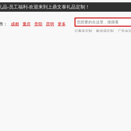
销礼品-员工福利-欢迎来到上鼎文泰礼品定制！
市：
成都
重庆
贵阳
昆明
更多
记事本定制
帆布袋定制
广告伞