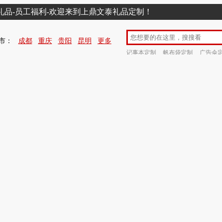
销礼品-员工福利-欢迎来到上鼎文泰礼品定制！
市：
成都
重庆
贵阳
昆明
更多
记事本定制
帆布袋定制
广告伞