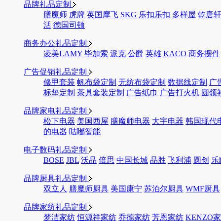
品牌礼品定制
膳魔师
虎牌
英国摩飞
SKG
乐扣乐扣
多样屋
乾唐
活
德国司顿
商务办公礼品定制
凌美LAMY
毕加索
派克
公爵
英雄
KACO
商务摆件
广告促销礼品定制
修甲套装
帆布袋定制
无纺布袋定制
数据线定制
广
标垫定制
茶具套装定制
广告纸巾
广告打火机
圆领
品牌家电礼品定制
松下电器
美国西屋
膳魔师电器
大宇电器
韩国现代
的电器
咕嘟智能
电子数码礼品定制
BOSE
JBL
沃品
倍思
中国长城
品胜
飞利浦
圆创
乐
品牌厨具礼品定制
双立人
膳魔师厨具
美国康宁
苏泊尔厨具
WMF厨具
品牌家纺礼品定制
梦洁家纺
恒源祥家纺
乔德家纺
芳恩家纺
KENZO