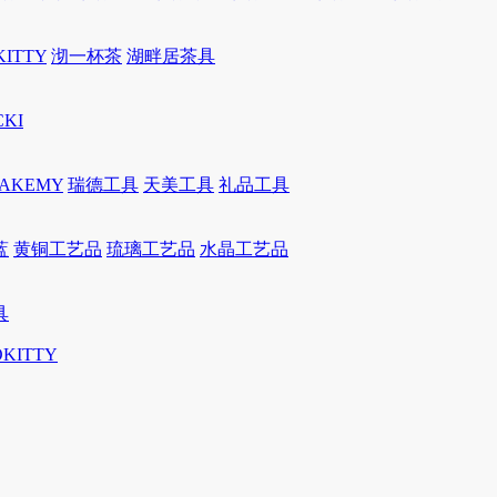
KITTY
沏一杯茶
湖畔居茶具
CKI
JAKEMY
瑞德工具
天美工具
礼品工具
蓝
黄铜工艺品
琉璃工艺品
水晶工艺品
具
OKITTY