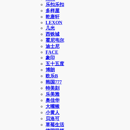
乐扣乐扣
多样屋
乾唐轩
LEXON
几光
西铁城
霍尼韦尔
迪士尼
FACE
象印
五十五度
博朗
欧乐B
韩国777
特美刻
乐美雅
奥佳华
大嘴猴
小黄人
贝洛可
草莓生活