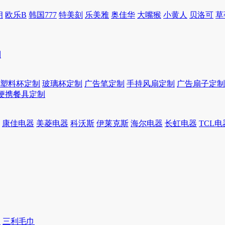
朗
欧乐B
韩国777
特美刻
乐美雅
奥佳华
大嘴猴
小黄人
贝洛可
草
制
塑料杯定制
玻璃杯定制
广告笔定制
手持风扇定制
广告扇子定制
便携餐具定制
康佳电器
美菱电器
科沃斯
伊莱克斯
海尔电器
长虹电器
TCL电
巾
三利毛巾