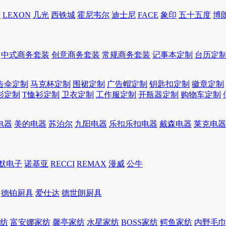
轩
LEXON
几光
西铁城
霍尼韦尔
迪士尼
FACE
象印
五十五度
博
中式商务套装
创意商务套装
常规商务套装
记事本定制
台历定
告伞定制
马克杯定制
围裙定制
广告帽定制
钥匙扣定制
徽章定制
衫定制
T恤衫定制
卫衣定制
工作服定制
开瓶器定制
购物车定制
电器
美的电器
苏泊尔
九阳电器
乐扣乐扣电器
戴森电器
莱克电器
默电子
诺基亚
RECCI
REMAX
漫威
公牛
德铂厨具
爱仕达
德世朗厨具
家纺
富安娜家纺
馨亭家纺
水星家纺
BOSS家纺
鳄鱼家纺
内野毛