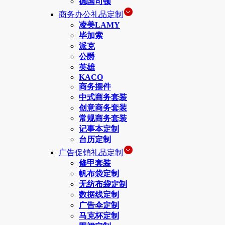
德国司顿
商务办公礼品定制
凌美LAMY
毕加索
派克
公爵
英雄
KACO
商务摆件
中式商务套装
创意商务套装
常规商务套装
记事本定制
台历定制
广告促销礼品定制
修甲套装
帆布袋定制
无纺布袋定制
数据线定制
广告伞定制
马克杯定制