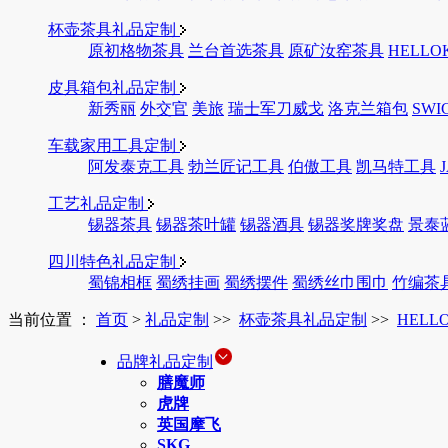
杯壶茶具礼品定制
原初格物茶具
兰台首选茶具
原矿汝窑茶具
HELLO
皮具箱包礼品定制
新秀丽
外交官
美旅
瑞士军刀威戈
洛克兰箱包
SWI
车载家用工具定制
阿发泰克工具
勃兰匠记工具
伯傲工具
凯马特工具
工艺礼品定制
锡器茶具
锡器茶叶罐
锡器酒具
锡器奖牌奖盘
景泰
四川特色礼品定制
蜀锦相框
蜀绣挂画
蜀绣摆件
蜀绣丝巾围巾
竹编茶
当前位置 ：
首页
>
礼品定制
>>
杯壶茶具礼品定制
>>
HELL
品牌礼品定制
膳魔师
虎牌
英国摩飞
SKG