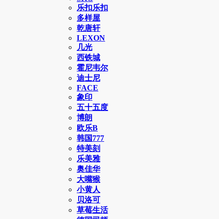
乐扣乐扣
多样屋
乾唐轩
LEXON
几光
西铁城
霍尼韦尔
迪士尼
FACE
象印
五十五度
博朗
欧乐B
韩国777
特美刻
乐美雅
奥佳华
大嘴猴
小黄人
贝洛可
草莓生活