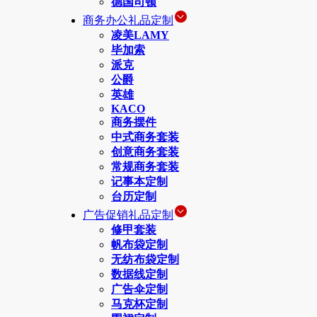
德国司顿
商务办公礼品定制
凌美LAMY
毕加索
派克
公爵
英雄
KACO
商务摆件
中式商务套装
创意商务套装
常规商务套装
记事本定制
台历定制
广告促销礼品定制
修甲套装
帆布袋定制
无纺布袋定制
数据线定制
广告伞定制
马克杯定制