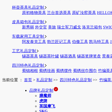
杯壶茶具礼品定制
原初格物茶具
兰台首选茶具
原矿汝窑茶具
HELLO
皮具箱包礼品定制
新秀丽
外交官
美旅
瑞士军刀威戈
洛克兰箱包
SWI
车载家用工具定制
阿发泰克工具
勃兰匠记工具
伯傲工具
凯马特工具
工艺礼品定制
锡器茶具
锡器茶叶罐
锡器酒具
锡器奖牌奖盘
景泰
四川特色礼品定制
蜀锦相框
蜀绣挂画
蜀绣摆件
蜀绣丝巾围巾
竹编茶
当前位置 ：
首页
>
礼品定制
>>
四川特色礼品定制
>>
竹编茶
品牌礼品定制
膳魔师
虎牌
英国摩飞
SKG