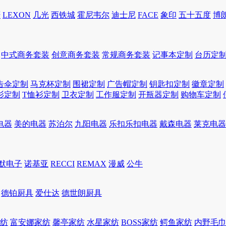
轩
LEXON
几光
西铁城
霍尼韦尔
迪士尼
FACE
象印
五十五度
博
中式商务套装
创意商务套装
常规商务套装
记事本定制
台历定
告伞定制
马克杯定制
围裙定制
广告帽定制
钥匙扣定制
徽章定制
衫定制
T恤衫定制
卫衣定制
工作服定制
开瓶器定制
购物车定制
电器
美的电器
苏泊尔
九阳电器
乐扣乐扣电器
戴森电器
莱克电器
默电子
诺基亚
RECCI
REMAX
漫威
公牛
德铂厨具
爱仕达
德世朗厨具
家纺
富安娜家纺
馨亭家纺
水星家纺
BOSS家纺
鳄鱼家纺
内野毛